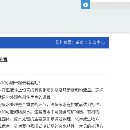
您的位置：
首页
>
新闻中心
设置
家和小编一起去看看吧！
时在汇液斗上设置的有雾化喷头以及环流板和均液盘。这样
就是它外观各部件优良的设置。
的废水处理是个重要的环节，确保废水在排放前达到标准，
水和可能的喷淋水。这些废水中可能含有矿物质、有机物、
性固体。废水处理的主要原则是通过物理、化学或生物方
成危害。针对菱电密闭式冷却塔的废水特性，常见的处理方