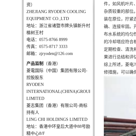
件，如风机叶片
资）
杂质较重的部位
ZHEJIANG RYODEN COOLING
EQUIPMENT CO.,LTD
装在原位，拧紧
地址：浙江省诸暨市牌头镇新升村
确、连接牢固。
植树王村
布水系统的均匀
电话：0575-8766 8999
的冷却塔应符合
传真：0575-8717 3333
定期检查、清洗
邮箱：zjryoden@126.com
果进行总结和评
产品监制
（香港）
综上所述，菱电
菱電国际（中国）集团有限公司-
修措施，可以确
控股股东
RYODEN
INTERNATIONAL(CHINA)GROUP
LIMITED
菱志集团（香港）有限公司-商标
持有人
LING CHI HOLDINGS LIMITED
地址：香港中环皇后大道中88号励
精中心8/F