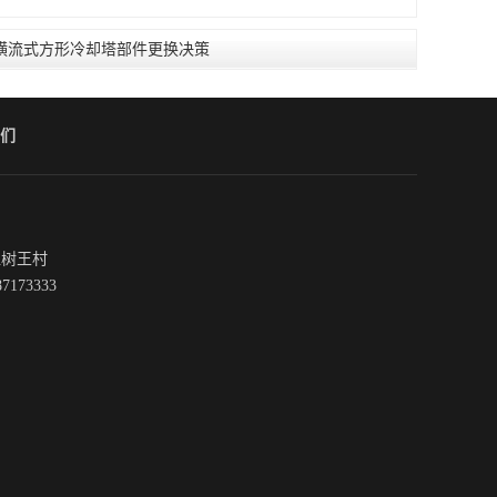
横流式方形冷却塔部件更换决策
们
植树王村
7173333