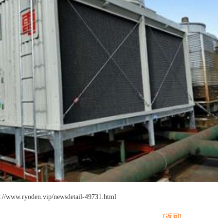
w.ryoden.vip/newsdetail-49731.html
[返回]