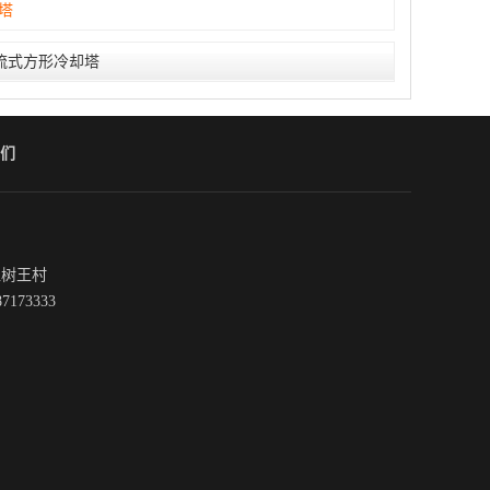
塔
流式方形冷却塔
们
植树王村
7173333