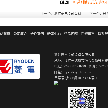
[返回]
RT系列横流式方形冷却
上一个：
浙江菱电冷却设备
下一个：
横
站首页
公司简介
合作案例
新闻中心
常见问题
在线留言
联系我
浙江菱電冷却设备有限公司
地址：浙江省诸暨市牌头镇新升村
电话：0575-87668999 传真：0575-8
邮箱：zjryoden@126.com
备案号:
浙ICP备18033906号-1