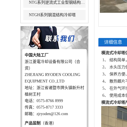
NTG系列逆流式工业型钢结构冷却塔
NTGH系列钢混结构冷却塔
详细信息
横流式冷却塔
中国大陆工厂
1、 结构简单
浙江菱電冷却设备有限公司（合
2、 水头压力
资）
3、 保养方
ZHEJIANG RYODEN COOLING
EQUIPMENT CO.,LTD
4、 散热鳍
地址：浙江省诸暨市牌头镇新升村
5、 在外气
植树王村
6、 使用成
电话：0575-8766 8999
横流式冷却塔
传真：0575-8717 3333
邮箱：zjryoden@126.com
产品监制
（香港）